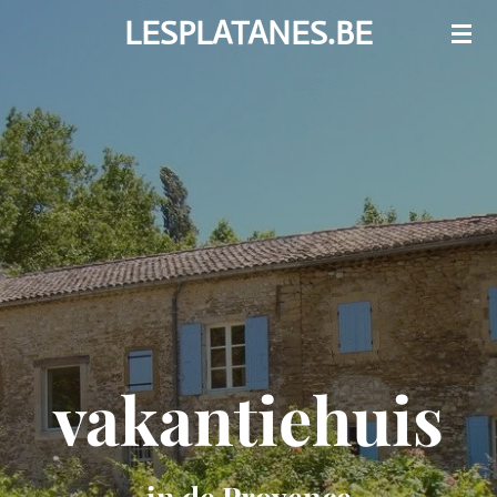
LESPLATANES.BE
Ga
direct
naar
de
hoofdinhoud
vakantiehuis